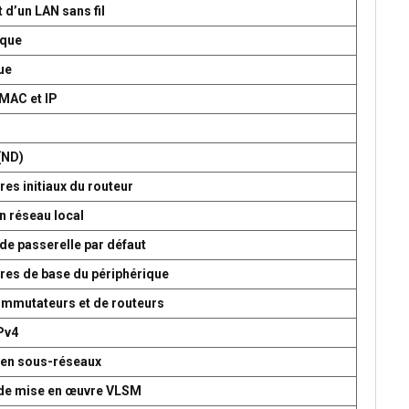
 d’un LAN sans fil
ique
ue
 MAC et IP
P
(ND)
es initiaux du routeur
n réseau local
de passerelle par défaut
res de base du périphérique
commutateurs et de routeurs
Pv4
 en sous-réseaux
t de mise en œuvre VLSM