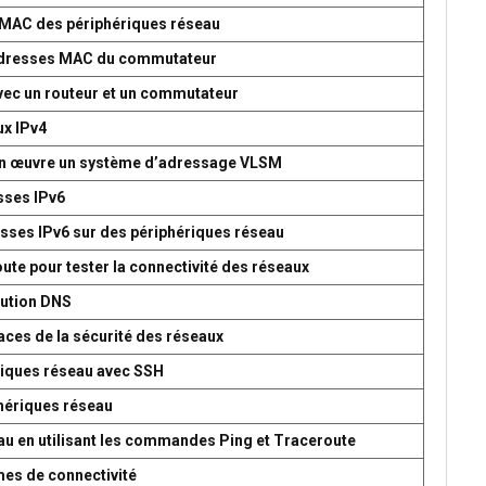
s MAC des périphériques réseau
d’adresses MAC du commutateur
avec un routeur et un commutateur
ux IPv4
 en œuvre un système d’adressage VLSM
esses IPv6
esses IPv6 sur des périphériques réseau
oute pour tester la connectivité des réseaux
lution DNS
aces de la sécurité des réseaux
ériques réseau avec SSH
phériques réseau
seau en utilisant les commandes Ping et Traceroute
mes de connectivité