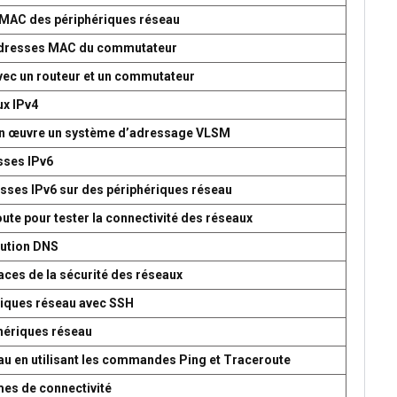
s MAC des périphériques réseau
d’adresses MAC du commutateur
avec un routeur et un commutateur
ux IPv4
 en œuvre un système d’adressage VLSM
esses IPv6
esses IPv6 sur des périphériques réseau
oute pour tester la connectivité des réseaux
lution DNS
aces de la sécurité des réseaux
ériques réseau avec SSH
phériques réseau
seau en utilisant les commandes Ping et Traceroute
mes de connectivité