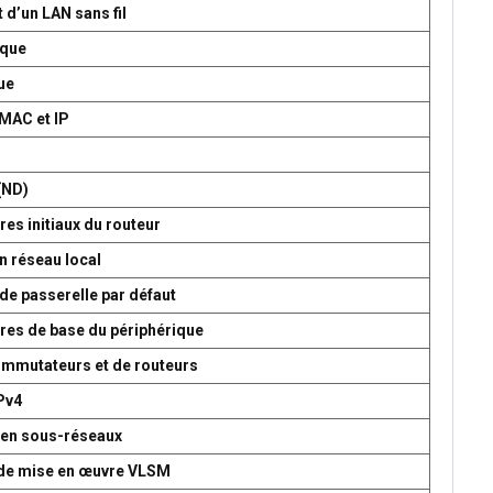
 d’un LAN sans fil
ique
ue
 MAC et IP
P
(ND)
es initiaux du routeur
n réseau local
de passerelle par défaut
res de base du périphérique
commutateurs et de routeurs
Pv4
 en sous-réseaux
t de mise en œuvre VLSM