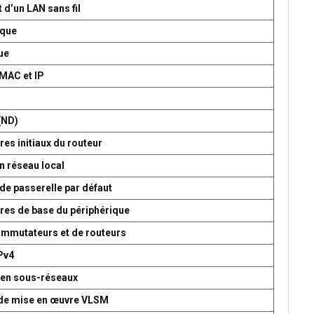
 d’un LAN sans fil
ique
ue
 MAC et IP
P
(ND)
es initiaux du routeur
n réseau local
de passerelle par défaut
res de base du périphérique
commutateurs et de routeurs
Pv4
 en sous-réseaux
t de mise en œuvre VLSM