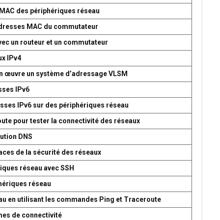
s MAC des périphériques réseau
d’adresses MAC du commutateur
avec un routeur et un commutateur
ux IPv4
 en œuvre un système d’adressage VLSM
esses IPv6
esses IPv6 sur des périphériques réseau
oute pour tester la connectivité des réseaux
lution DNS
aces de la sécurité des réseaux
ériques réseau avec SSH
phériques réseau
seau en utilisant les commandes Ping et Traceroute
mes de connectivité