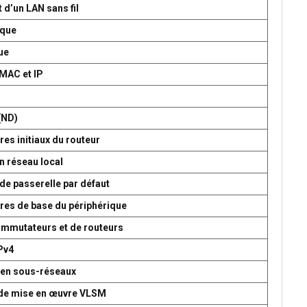
 d’un LAN sans fil
ique
ue
 MAC et IP
P
(ND)
es initiaux du routeur
n réseau local
de passerelle par défaut
res de base du périphérique
commutateurs et de routeurs
Pv4
 en sous-réseaux
t de mise en œuvre VLSM