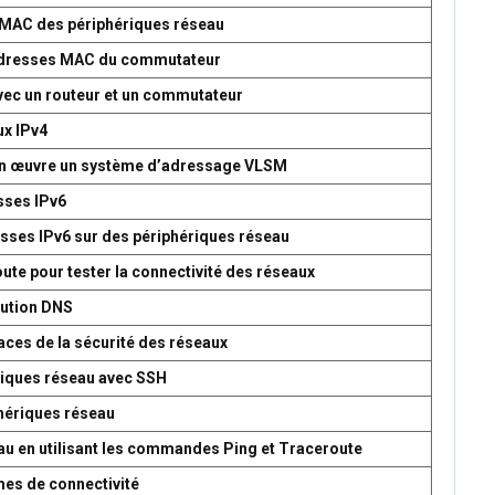
s MAC des périphériques réseau
d’adresses MAC du commutateur
avec un routeur et un commutateur
ux IPv4
 en œuvre un système d’adressage VLSM
esses IPv6
esses IPv6 sur des périphériques réseau
oute pour tester la connectivité des réseaux
lution DNS
aces de la sécurité des réseaux
ériques réseau avec SSH
phériques réseau
seau en utilisant les commandes Ping et Traceroute
mes de connectivité