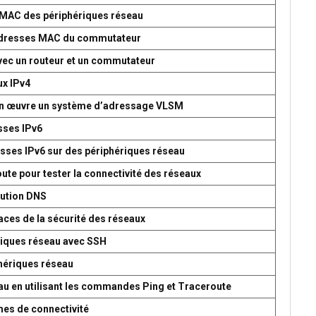
s MAC des périphériques réseau
d’adresses MAC du commutateur
avec un routeur et un commutateur
ux IPv4
 en œuvre un système d’adressage VLSM
esses IPv6
esses IPv6 sur des périphériques réseau
oute pour tester la connectivité des réseaux
lution DNS
aces de la sécurité des réseaux
ériques réseau avec SSH
phériques réseau
seau en utilisant les commandes Ping et Traceroute
mes de connectivité