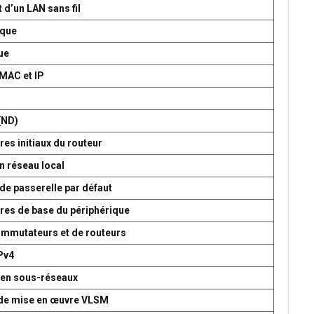
 d’un LAN sans fil
ique
ue
 MAC et IP
P
(ND)
es initiaux du routeur
n réseau local
de passerelle par défaut
res de base du périphérique
commutateurs et de routeurs
Pv4
 en sous-réseaux
t de mise en œuvre VLSM