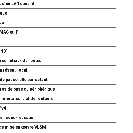
 d’un LAN sans fil
ique
ue
 MAC et IP
P
(ND)
es initiaux du routeur
n réseau local
de passerelle par défaut
res de base du périphérique
commutateurs et de routeurs
Pv4
 en sous-réseaux
t de mise en œuvre VLSM