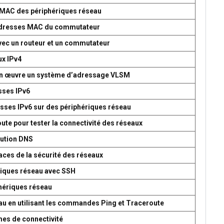
s MAC des périphériques réseau
d’adresses MAC du commutateur
avec un routeur et un commutateur
ux IPv4
 en œuvre un système d’adressage VLSM
esses IPv6
esses IPv6 sur des périphériques réseau
oute pour tester la connectivité des réseaux
lution DNS
aces de la sécurité des réseaux
ériques réseau avec SSH
phériques réseau
seau en utilisant les commandes Ping et Traceroute
mes de connectivité