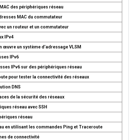
s MAC des périphériques réseau
d’adresses MAC du commutateur
avec un routeur et un commutateur
ux IPv4
 en œuvre un système d’adressage VLSM
esses IPv6
esses IPv6 sur des périphériques réseau
oute pour tester la connectivité des réseaux
lution DNS
aces de la sécurité des réseaux
ériques réseau avec SSH
phériques réseau
seau en utilisant les commandes Ping et Traceroute
mes de connectivité