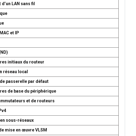
 d’un LAN sans fil
ique
ue
 MAC et IP
P
(ND)
es initiaux du routeur
n réseau local
de passerelle par défaut
res de base du périphérique
commutateurs et de routeurs
Pv4
 en sous-réseaux
t de mise en œuvre VLSM