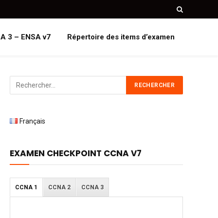
A 3 – ENSA v7
Répertoire des items d’examen
Français
EXAMEN CHECKPOINT CCNA V7
CCNA 1
CCNA 2
CCNA 3