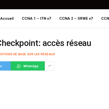
Accueil
CCNA 1 – ITN v7
CCNA 2 – SRWE v7
CCN
heckpoint: accès réseau
NOTIONS DE BASE SUR LES RÉSEAUX
er
WhatsApp