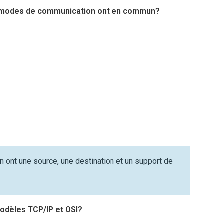
les modes de communication ont en commun?
ont une source, une destination et un support de
modèles TCP/IP et OSI?