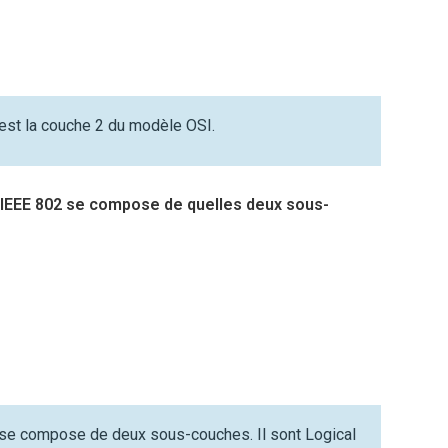
est la couche 2 du modèle OSI.
 IEEE 802 se compose de quelles deux sous-
se compose de deux sous-couches. Il sont Logical