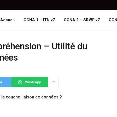
Accueil
CCNA 1 – ITN v7
CCNA 2 – SRWE v7
CCN
préhension – Utilité du
nnées
er
WhatsApp
e la couche liaison de données ?