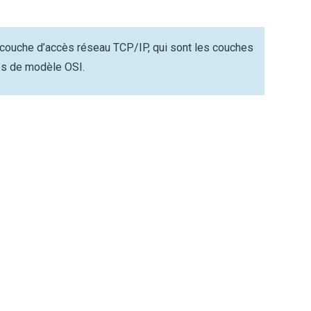
 couche d’accès réseau TCP/IP, qui sont les couches
es de modèle OSI.