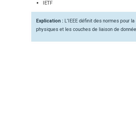
IETF
Explication :
L’IEEE définit des normes pour la
physiques et les couches de liaison de donné