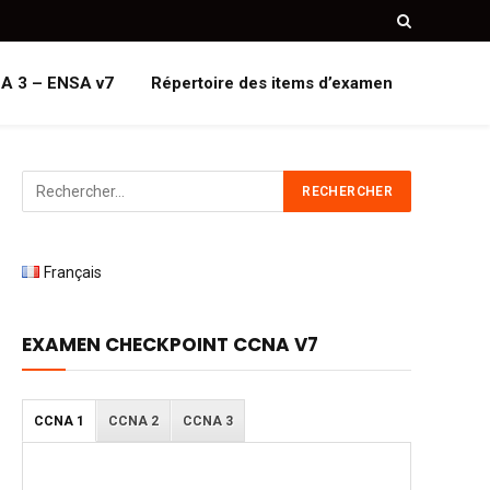
A 3 – ENSA v7
Répertoire des items d’examen
Français
EXAMEN CHECKPOINT CCNA V7
CCNA 1
CCNA 2
CCNA 3