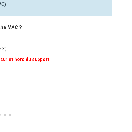
AC)
uche MAC ?
 3)
 sur et hors du support