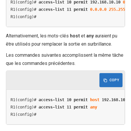
R1(config)# 
access-list 10 permit 192.168.10.10 
0.0
R1(config)# 
access-list 11 permit 
0.0.0.0 255.255.2
R1(config)#
Alternativement, les mots-clés
host
et
any
auraient pu
être utilisés pour remplacer la sortie en surbrillance.
Les commandes suivantes accomplissent la même tâche
que les commandes précédentes.
COPY
R1(config)# 
access-list 10 permit 
host
 192.168.10.1
R1(config)# 
access-list 11 permit 
any
R1(config)#